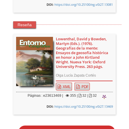
https://doi.org/10.25100/eg.v0i27.13081
DOI:
Reseña
Lowenthal, David y Bowden,
Martyn (Eds.). (1976).
Geografías de la mente:
Ensayos de geosofía histórica
en honor a John Kirtland
Wright. Nueva York: Oxford
University Press. 263 págs.
Olga Lucía Zapata Cortés
XML
PDF
Páginas : e23613469 |
355
|
32 |
32
https://doi.org/10.25100/eg.v0i27.13469
DOI:
E
n