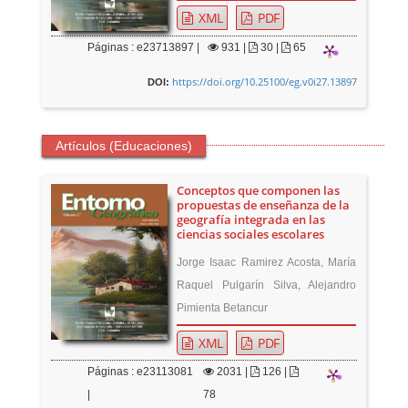
XML
PDF
Páginas : e23713897 |
931
|
30 |
65
https://doi.org/10.25100/eg.v0i27.13897
DOI:
Artículos (Educaciones)
Conceptos que componen las
propuestas de enseñanza de la
geografía integrada en las
ciencias sociales escolares
Jorge Isaac Ramirez Acosta, María
Raquel Pulgarín Silva, Alejandro
Pimienta Betancur
XML
PDF
Páginas : e23113081
2031
|
126 |
|
78