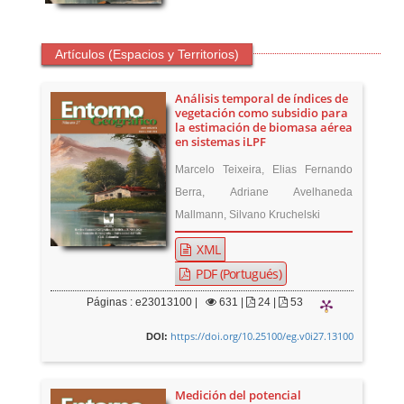
Artículos (Espacios y Territorios)
Análisis temporal de índices de
vegetación como subsidio para
la estimación de biomasa aérea
en sistemas iLPF
Marcelo Teixeira, Elias Fernando
Berra, Adriane Avelhaneda
Mallmann, Silvano Kruchelski
XML
PDF (Portugués)
Páginas : e23013100 |
631
|
24 |
53
https://doi.org/10.25100/eg.v0i27.13100
DOI:
Medición del potencial