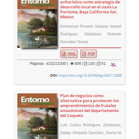
aviturístico como estrategia de
desarrollo local en el oasis La
Purísima, Baja California Sur,
México
Emmanuel Picasso Salazar, Ismael
Rodríguez Villalobos, Roberto
González Sousa
XML
PDF
Páginas : e23213200 |
806
|
130 |
51
https://doi.org/10.25100/eg.v0i27.13200
DOI:
Plan de negocios como
alternativa para promover los
emprendimientos de frutales
amazónicos del departamento
del Caquetá
Luis Carlos Rodríguez Zambrano,
Nataly Orejuela Sanchez, Diana Alí