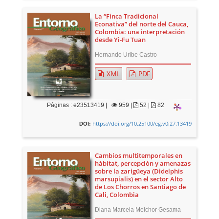
La “Finca Tradicional
Econativa” del norte del Cauca,
Colombia: una interpretación
desde Yi-Fu Tuan
Hernando Uribe Castro
XML
PDF
Páginas : e23513419 |
959
|
52 |
82
https://doi.org/10.25100/eg.v0i27.13419
DOI:
Cambios multitemporales en
hábitat, percepción y amenazas
sobre la zarigüeya (Didelphis
marsupialis) en el sector Alto
de Los Chorros en Santiago de
Cali, Colombia
Diana Marcela Melchor Gesama