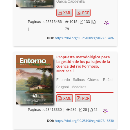
García Capdevilla
XML
PDF
Páginas : e23313486
1015
|
133 |
|
79
https://doi.org/10.25100/eg.v0i27.13486
DOI:
Propuesta metodológica para
la gestión de los paisajes de la
cuenca del rio Formoso,
Ms/Brasil
Eduardo Salinas Chávez; Rafael
Brugnolli Medeiros
XML
PDF
Páginas : e23413330 |
586
|
20 |
42
https://doi.org/10.25100/eg.v0i27.13330
DOI: