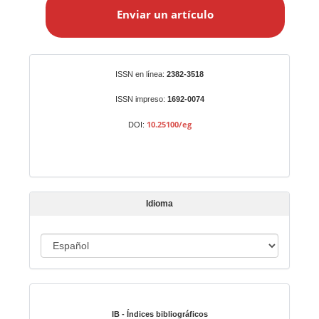
Enviar un artículo
v
i
a
r
Identificadores
ISSN en línea:
2382-3518
u
n
ISSN impreso:
1692-0074
a
10.25100/eg
DOI:
r
t
í
c
u
Idioma
l
o
I
d
i
Indexado en:
o
m
IB - Índices bibliográficos