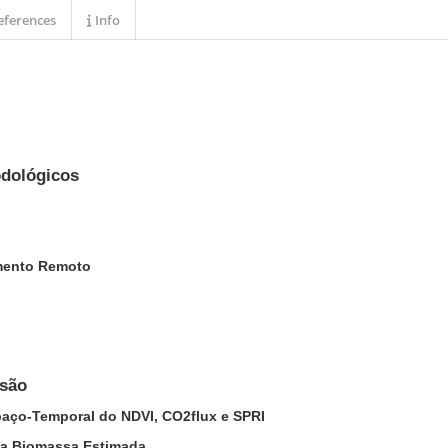
ferences
Info
odológicos
mento Remoto
ssão
aço-Temporal do NDVI, CO2flux e SPRI
da Biomassa Estimada