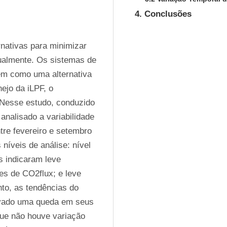
4. Conclusões
ativas para minimizar 
ualmente. Os sistemas de 
em como uma alternativa 
jo da iLPF, o 
Nesse estudo, conduzido 
nalisado a variabilidade 
re fevereiro e setembro 
íveis de análise: nível 
s indicaram leve 
s de CO2flux; e leve 
to, as tendências do 
rvado uma queda em seus 
que não houve variação 