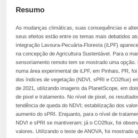
Resumo
As mudanças climáticas, suas consequências e altern
seus efeitos estão entre os temas mais debatidos at
integração Lavoura-Pecuária-Floresta (iLPF) aparec
na concepção de Agricultura Sustentável. Para o mane
sensoriamento remoto tem se mostrado uma opção. 
numa área experimental de iLPF, em Pinhais, PR, foi a
dos índices de vegetação (NDVI, sPRI e CO2flux) ent
de 2021, utilizando imagens da PlanetScope, em dois n
de pixel e tratamento. No nível de pixel, os resultado
tendência de queda do NDVI; estabilização dos valore
aumento do sPRI. Enquanto, para o nível de tratamen
NDVI e sPRI se mantiveram; já o CO2flux, foi obse
valores. Utilizando o teste de ANOVA, foi mostrado 