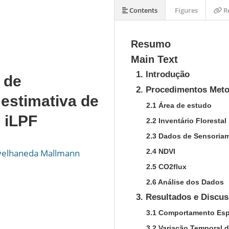
Contents
Figures
Re
Resumo
Main Text
1. Introdução
 de
2. Procedimentos Met
estimativa de
2.1 Área de estudo
 iLPF
2.2 Inventário Florestal
2.3 Dados de Sensoria
velhaneda Mallmann
2.4 NDVI
2.5 CO2flux
2.6 Análise dos Dados
3. Resultados e Discu
3.1 Comportamento Esp
3.2 Variação Temporal 