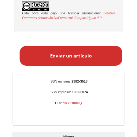
Creative
Esta obra está bajo una licencia internacional
Commons Atribución-NoComercial-CompartirIgual 4.0
.
E
n
Enviar un artículo
v
i
a
r
Identificadores
ISSN en línea:
2382-3518
u
n
ISSN impreso:
1692-0074
a
10.25100/eg
DOI:
r
t
í
c
Idioma