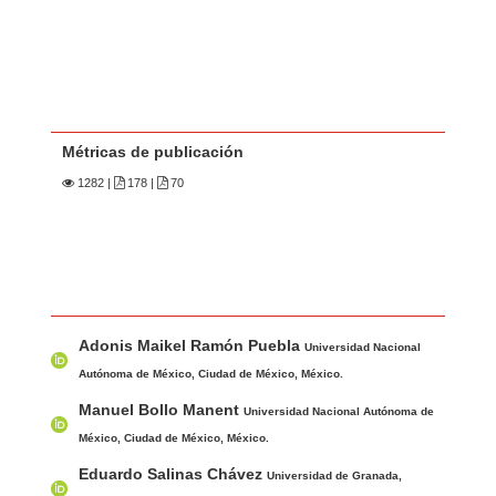
Métricas de publicación
1282
|
178 |
70
Contenido principal del artículo
A
Adonis Maikel Ramón Puebla
u
Universidad Nacional
t
Autónoma de México, Ciudad de México, México.
o
Manuel Bollo Manent
Universidad Nacional Autónoma de
r
México, Ciudad de México, México.
e
Eduardo Salinas Chávez
Universidad de Granada,
s