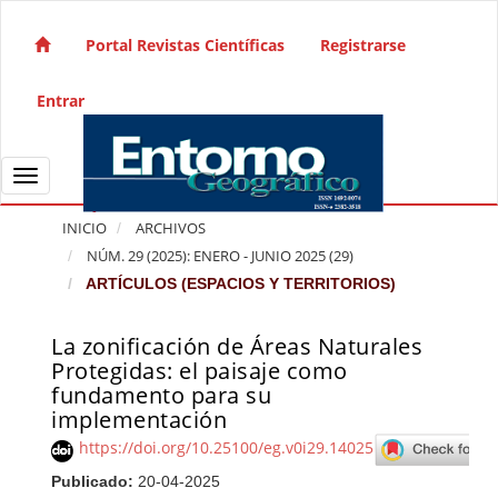
Salto rápido al contenido de la página
Navegación principal
Portal Revistas Científicas
Registrarse
Contenido principal
Barra lateral
Entrar
Toggle navigation
INICIO
ARCHIVOS
NÚM. 29 (2025): ENERO - JUNIO 2025 (29)
ARTÍCULOS (ESPACIOS Y TERRITORIOS)
La zonificación de Áreas Naturales
Barra lateral del artículo
Protegidas: el paisaje como
fundamento para su
implementación
https://doi.org/10.25100/eg.v0i29.14025
Publicado:
20-04-2025