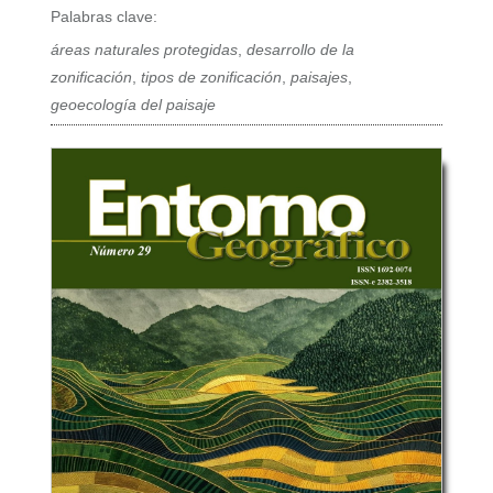
Palabras clave:
áreas naturales protegidas
,
desarrollo de la
zonificación
,
tipos de zonificación
,
paisajes
,
geoecología del paisaje