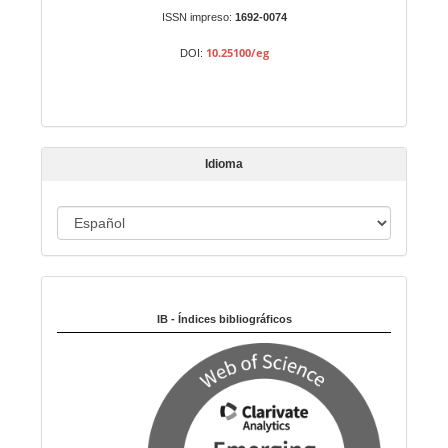
n
ISSN impreso:
1692-0074
a
10.25100/eg
DOI:
r
t
í
c
u
Idioma
l
o
I
d
i
Indexado en:
o
m
IB - Índices bibliográficos
a