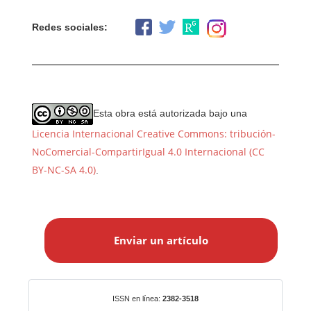
Redes sociales:
Esta obra está autorizada bajo una
Licencia Internacional Creative Commons: tribución-
NoComercial-CompartirIgual 4.0 Internacional (CC
BY-NC-SA 4.0)
.
E
n
Enviar un artículo
v
i
a
r
Identificadores
ISSN en línea:
2382-3518
u