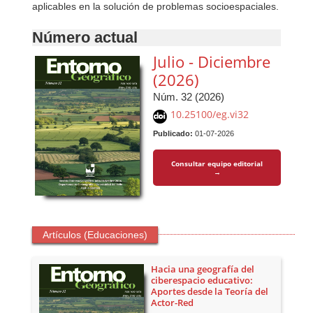
aplicables en la solución de problemas socioespaciales.
Número actual
Julio - Diciembre
(2026)
Núm. 32 (2026)
10.25100/eg.vi32
Publicado:
01-07-2026
Consultar equipo editorial
→
Artículos (Educaciones)
Hacia una geografía del
ciberespacio educativo:
Aportes desde la Teoría del
Actor-Red