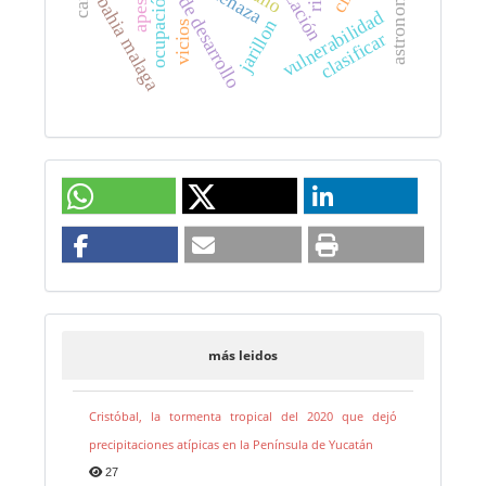
modelo de desarrollo
amenaza
astronomia
ocupación
bahia malaga
vulnerabilidad
jarillon
vicios
clasificar
más leidos
Cristóbal, la tormenta tropical del 2020 que dejó
precipitaciones atípicas en la Península de Yucatán
27