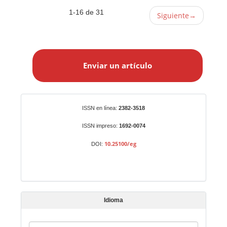
1-16 de 31
Siguiente
→
E
n
Enviar un artículo
v
i
a
r
Identificadores
ISSN en línea:
2382-3518
u
n
ISSN impreso:
1692-0074
a
10.25100/eg
DOI:
r
t
í
c
u
Idioma
l
o