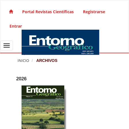
Salto rápido al contenido de la página
Navegación principal
Portal Revistas Científicas
Registrarse
Contenido principal
Barra lateral
Entrar
Toggle navigation
INICIO
ARCHIVOS
2026