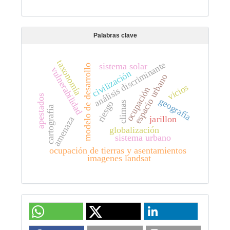
Palabras clave
taxonomía
análisis discriminante
sistema solar
modelo de desarrollo
vulnerabilidad
civilización
espacio urbano
vicios
ocupación
apestados
geografía
riesgo
climas
cartografía
jarillon
amenaza
globalización
sistema urbano
ocupación de tierras y asentamientos
imagenes landsat