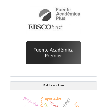
Palabras clave
geografía
apestados
riesgo