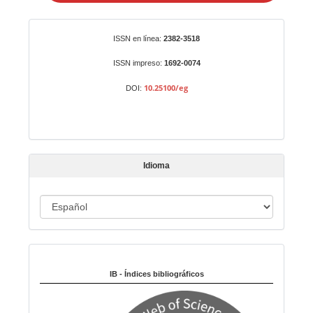
a
r
Identificadores
ISSN en línea:
2382-3518
u
n
ISSN impreso:
1692-0074
a
10.25100/eg
DOI:
r
t
í
c
u
Idioma
l
o
I
d
i
Indexado en:
o
m
IB - Índices bibliográficos
a