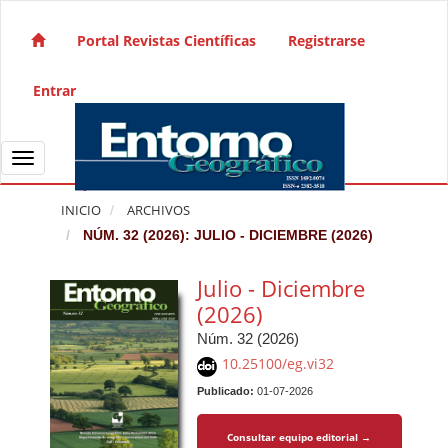
Salto rápido al contenido de la página
Navegación principal
Portal Revistas Científicas
Registrarse
Contenido principal
Barra lateral
Entrar
Toggle navigation
INICIO
ARCHIVOS
NÚM. 32 (2026): JULIO - DICIEMBRE (2026)
Julio - Diciembre
(2026)
Núm. 32 (2026)
10.25100/eg.vi32
Publicado:
01-07-2026
Consultar equipo editorial →