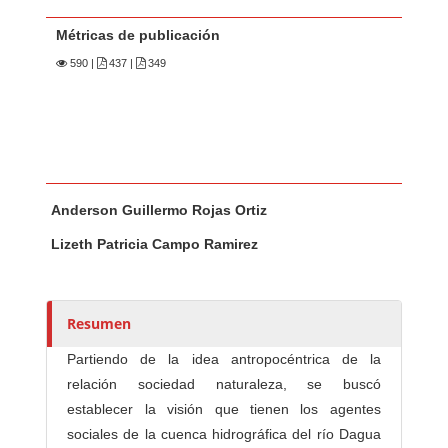
Métricas de publicación
590
|
437 |
349
Contenido principal del artículo
A
Anderson Guillermo Rojas Ortiz
u
t
Lizeth Patricia Campo Ramirez
o
r
e
Resumen
s
/
Partiendo de la idea antropocéntrica de la
a
relación sociedad naturaleza, se buscó
s
establecer la visión que tienen los agentes
sociales de la cuenca hidrográfica del río Dagua