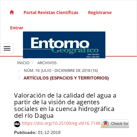
Salto rápido al contenido de la página
Navegación principal
Portal Revistas Científicas
Registrarse
Contenido principal
Barra lateral
Entrar
Toggle navigation
INICIO
ARCHIVOS
NÚM. 16: JULIO - DICIEMBRE DE 2018 (16)
ARTÍCULOS (ESPACIOS Y TERRITORIOS)
Valoración de la calidad del agua a
Barra lateral del artículo
partir de la visión de agentes
sociales en la cuenca hidrográfica
del río Dagua
https://doi.org/10.25100/eg.v0i16.7148
Publicado:
01-12-2018