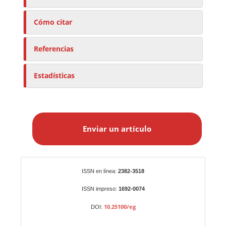
Cómo citar
Referencias
Estadísticas
E
n
Enviar un artículo
v
i
a
r
Identificadores
ISSN en línea:
2382-3518
u
n
ISSN impreso:
1692-0074
a
10.25100/eg
DOI:
r