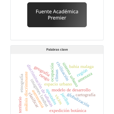
Palabras clave
civilización
sistema urbano
ocupación
discriminación de sabanas
bahia malaga
geografía
región
climas
amenaza
análisis discriminante
riesgo
etnografía
imagenes landsat
espacio urbano
modelo de desarrollo
apestados
astronomia
globalización
clasificar
jarillon
cartografía
vicios
territorio
expedición botánica