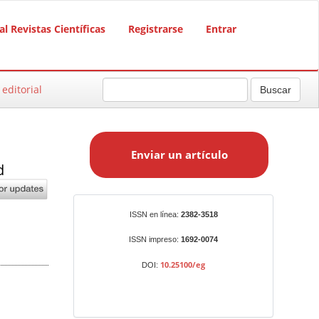
al Revistas Científicas
Registrarse
Entrar
 editorial
Buscar
E
n
Enviar un artículo
v
d
i
a
r
Identificadores
ISSN en línea:
2382-3518
u
n
ISSN impreso:
1692-0074
a
10.25100/eg
DOI:
r
t
í