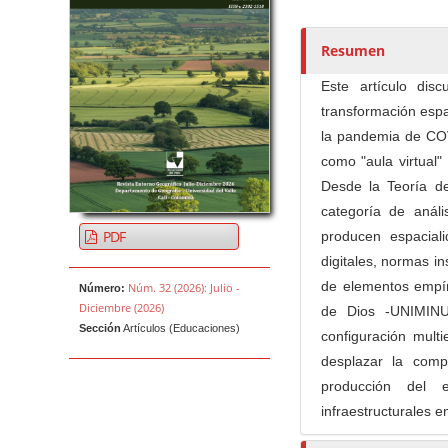
t
o
r
Resumen
e
Este artículo di
s
transformación espac
/
la pandemia de COV
a
como "aula virtual"
s
Desde la Teoría d
categoría de anál
PDF
producen espaciali
digitales, normas in
de elementos empíri
Núm. 32 (2026): Julio -
Número:
Diciembre (2026)
de Dios -UNIMIN
Sección
Artículos (Educaciones)
configuración multie
desplazar la comp
producción del 
infraestructurales e