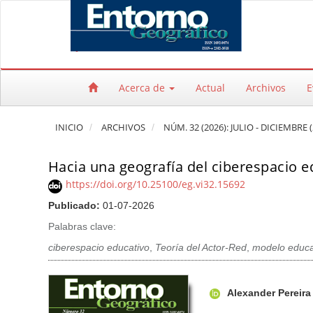
Salto rápido al contenido de la página
Navegación principal
Contenido principal
Barra lateral
Acerca de
Actual
Archivos
E
INICIO
ARCHIVOS
NÚM. 32 (2026): JULIO - DICIEMBRE (
Hacia una geografía del ciberespacio e
https://doi.org/10.25100/eg.vi32.15692
Publicado:
01-07-2026
Palabras clave:
ciberespacio educativo
,
Teoría del Actor-Red
,
modelo educat
Barra lateral del artículo
Contenido princi
A
Alexander Pereira
u