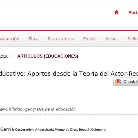
Port
valuación
Ética
Para autores
Envíos
Avisos
Sello
2026)
ARTÍCULOS (EDUCACIONES)
ducativo: Aportes desde la Teoría del Actor-Re
ivo híbrido
,
geografía de la educación
pal del artículo
 García
Corporación Universitaria Minuto de Dios, Bogotá, Colombia.