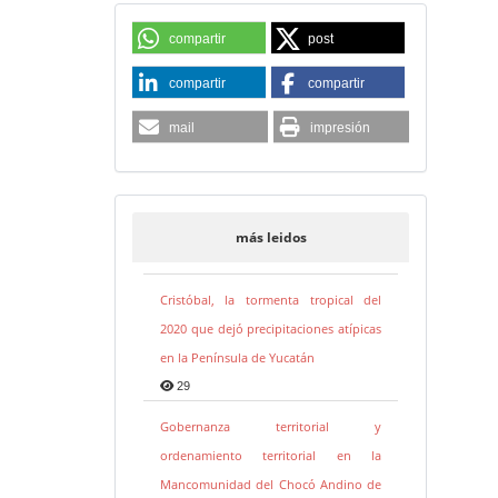
compartir
post
compartir
compartir
mail
impresión
más leidos
Cristóbal, la tormenta tropical del
2020 que dejó precipitaciones atípicas
en la Península de Yucatán
29
Gobernanza territorial y
ordenamiento territorial en la
Mancomunidad del Chocó Andino de