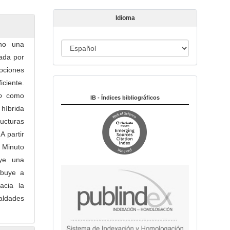
c
u
Idioma
l
o
ino una
I
cada por
d
ociones
i
iciente.
Indexado en:
o
o
como
m
IB - Índices bibliográficos
híbrida
a
ucturas
A partir
 Minuto
uye una
ribuye a
acia la
ldades