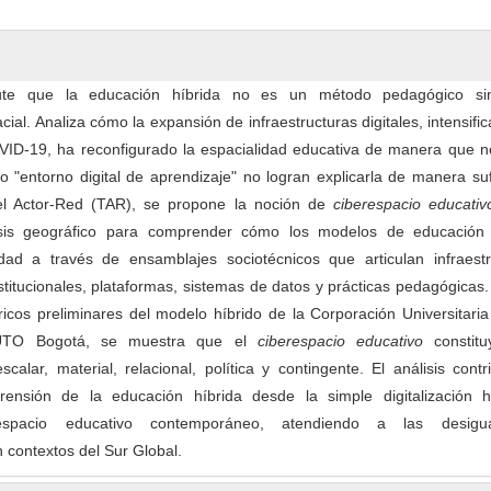
scute que la educación híbrida no es un método pedagógico s
ial. Analiza cómo la expansión de infraestructuras digitales, intensifi
ID-19, ha reconfigurado la espacialidad educativa de manera que n
 o "entorno digital de aprendizaje" no logran explicarla de manera suf
el Actor-Red (TAR), se propone la noción de
ciberespacio educativ
isis geográfico para comprender cómo los modelos de educación 
dad a través de ensamblajes sociotécnicos que articulan infraestr
stitucionales, plataformas, sistemas de datos y prácticas pedagógicas. 
cos preliminares del modelo híbrido de la Corporación Universitaria
UTO Bogotá, se muestra que el
ciberespacio educativo
constit
scalar, material, relacional, política y contingente. El análisis cont
rensión de la educación híbrida desde la simple digitalización h
espacio educativo contemporáneo, atendiendo a las desigua
n contextos del Sur Global.