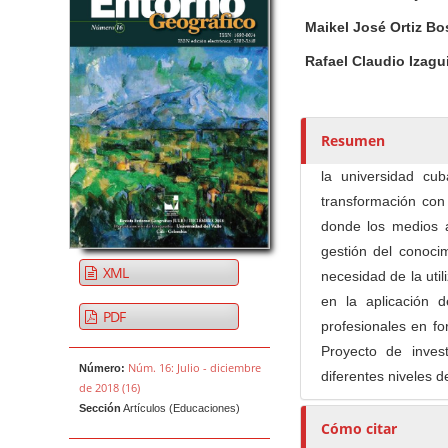
u
t
Maikel José Ortiz B
o
Rafael Claudio Izag
r
e
s
Resumen
/
a
la universidad c
s
transformación con 
donde los medios a
gestión del conocim
XML
necesidad de la uti
en la aplicación 
PDF
profesionales en fo
Proyecto de inves
Núm. 16: Julio - diciembre
Número:
diferentes niveles 
de 2018 (16)
Sección
Artículos (Educaciones)
Cómo citar