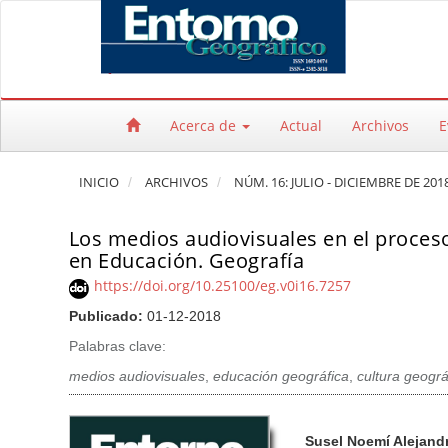
Salto rápido al contenido de la página
Navegación principal
Contenido principal
Barra lateral
Acerca de
Actual
Archivos
E
INICIO
ARCHIVOS
NÚM. 16: JULIO - DICIEMBRE DE 2018
Los medios audiovisuales en el proceso
en Educación. Geografía
https://doi.org/10.25100/eg.v0i16.7257
Publicado:
01-12-2018
Palabras clave:
medios audiovisuales
,
educación geográfica
,
cultura geográ
Barra lateral del artículo
Contenido princi
A
Susel Noemí Alejand