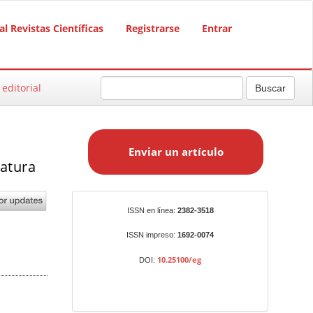
al Revistas Científicas
Registrarse
Entrar
 editorial
Buscar
E
n
Enviar un artículo
v
iatura
i
a
r
Identificadores
ISSN en línea:
2382-3518
u
n
ISSN impreso:
1692-0074
a
10.25100/eg
DOI:
r
t
í