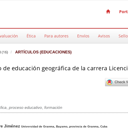
Port
valuación
Ética
Para autores
Envíos
Avisos
Sello
 (16)
ARTÍCULOS (EDUCACIONES)
 de educación geográfica de la carrera Licenc
fica
,
proceso educativo
,
formación
pal del artículo
re Jiménez
Universidad de Granma, Bayamo, provincia de Granma, Cuba