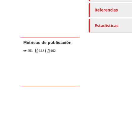
Referencias
Estadísticas
Métricas de publicación
451
|
318 |
162