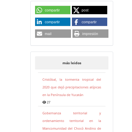
compartir
post
compartir
compartir
mail
impresión
más leidos
Cristóbal, la tormenta tropical del
2020 que dejó precipitaciones atípicas
en la Península de Yucatán
27
Gobernanza territorial y
ordenamiento territorial en la
Mancomunidad del Chocó Andino de