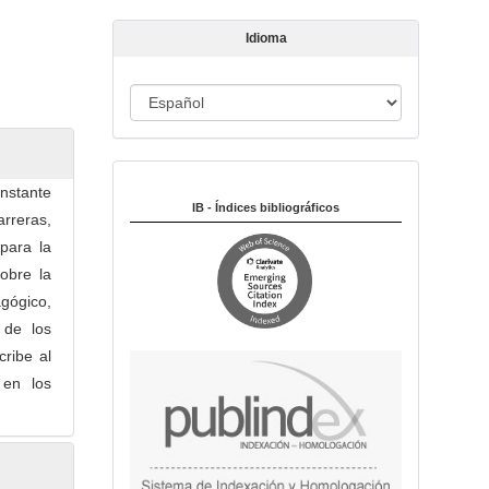
c
u
Idioma
l
o
I
d
i
Indexado en:
o
nstante
m
IB - Índices bibliográficos
rreras,
a
para la
sobre la
agógico,
 de los
cribe al
 en los