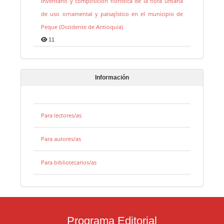
Inventario y composición florística de la flora urbana
de uso ornamental y paisajístico en el municipio de
Peque (Occidente de Antioquia)
11
Información
Para lectores/as
Para autores/as
Para bibliotecarios/as
Programa Editorial