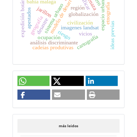
clasificar
modelo de desarrollo
amenaza
expedición botánica
espacio urbano
bahia malaga
etnografía
sistema urbano
región
jarillon
apestados
globalización
geografía
desastre
civilización
ideas previas
imagenes landsat
riesgo
vicios
cartografía
ocupación
análisis discriminante
cadeias produtivas
más leidos