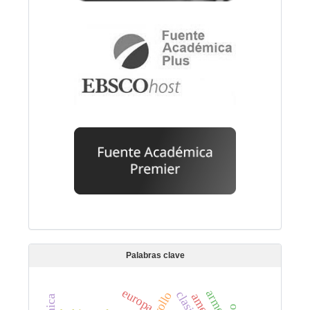
Palabras clave
europa
armero