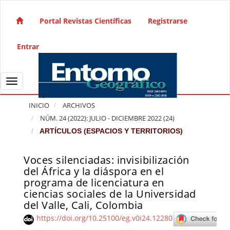
Salto rápido al contenido de la página
Navegación principal
Portal Revistas Científicas
Registrarse
Contenido principal
Barra lateral
Entrar
Toggle navigation
INICIO
ARCHIVOS
NÚM. 24 (2022): JULIO - DICIEMBRE 2022 (24)
ARTÍCULOS (ESPACIOS Y TERRITORIOS)
Voces silenciadas: invisibilización
Barra lateral del artículo
del África y la diáspora en el
programa de licenciatura en
ciencias sociales de la Universidad
del Valle, Cali, Colombia
https://doi.org/10.25100/eg.v0i24.12280