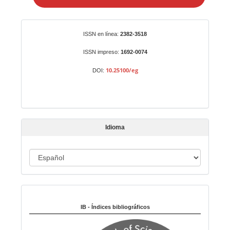
i
a
r
Identificadores
ISSN en línea:
2382-3518
u
n
ISSN impreso:
1692-0074
a
10.25100/eg
DOI:
r
t
í
c
u
Idioma
l
o
I
d
i
Indexado en:
o
m
IB - Índices bibliográficos
a