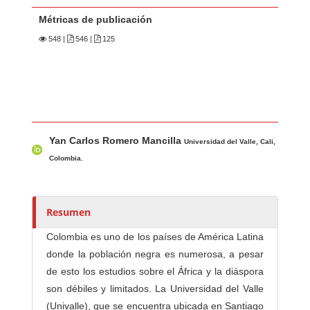
Métricas de publicación
548
|
546 |
125
Contenido principal del artículo
A
Yan Carlos Romero Mancilla
u
Universidad del Valle, Cali,
t
Colombia.
o
r
e
Resumen
s
Colombia es uno de los países de América Latina
/
donde la población negra es numerosa, a pesar
a
de esto los estudios sobre el África y la diáspora
s
son débiles y limitados. La Universidad del Valle
(Univalle), que se encuentra ubicada en Santiago