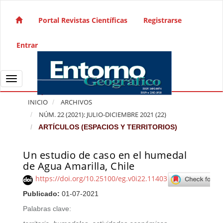
Salto rápido al contenido de la página
Navegación principal
Portal Revistas Científicas
Registrarse
Contenido principal
Barra lateral
Entrar
Toggle navigation
INICIO
ARCHIVOS
NÚM. 22 (2021): JULIO-DICIEMBRE 2021 (22)
ARTÍCULOS (ESPACIOS Y TERRITORIOS)
Un estudio de caso en el humedal
Barra lateral del artículo
de Agua Amarilla, Chile
https://doi.org/10.25100/eg.v0i22.11403
Publicado:
01-07-2021
Palabras clave: