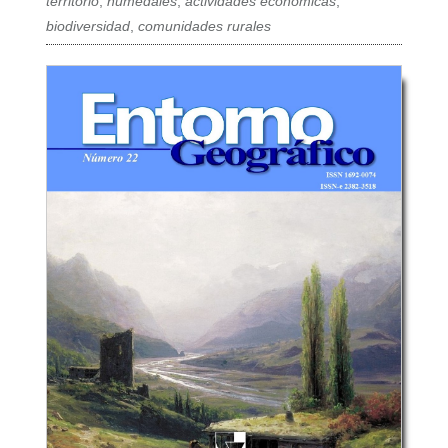
territorio
,
humedales
,
actividades económicas
,
biodiversidad
,
comunidades rurales