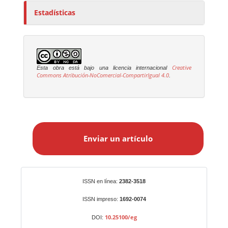
Estadísticas
Creative
Esta obra está bajo una licencia internacional
Commons Atribución-NoComercial-CompartirIgual 4.0
.
E
n
Enviar un artículo
v
i
a
r
Identificadores
ISSN en línea:
2382-3518
u
n
ISSN impreso:
1692-0074
a
10.25100/eg
DOI:
r