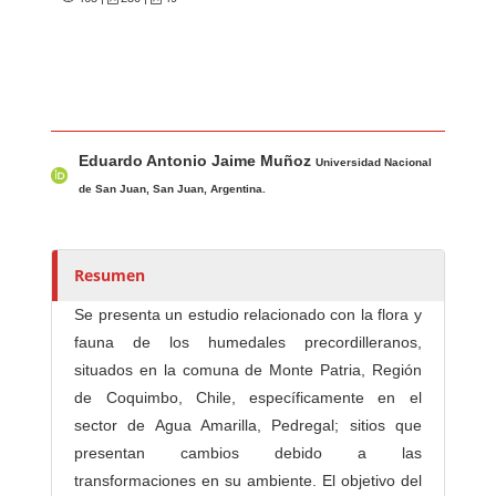
Contenido principal del artículo
A
Eduardo Antonio Jaime Muñoz
u
Universidad Nacional
t
de San Juan, San Juan, Argentina.
o
r
e
Resumen
s
Se presenta un estudio relacionado con la flora y
/
fauna de los humedales precordilleranos,
a
situados en la comuna de Monte Patria, Región
s
de Coquimbo, Chile, específicamente en el
sector de Agua Amarilla, Pedregal; sitios que
presentan cambios debido a las
transformaciones en su ambiente. El objetivo del