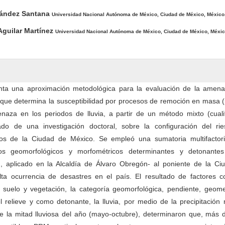
ández Santana
Universidad Nacional Autónoma de México, Ciudad de México, México
Aguilar Martínez
Universidad Nacional Autónoma de México, Ciudad de México, Méxic
enta una aproximación metodológica para la evaluación de la amena
 que determina la susceptibilidad por procesos de remoción en masa 
naza en los periodos de lluvia, a partir de un método mixto (cualit
ivado de una investigación doctoral, sobre la configuración del ri
nos de la Ciudad de México. Se empleó una sumatoria multifactori
os geomorfológicos y morfométricos determinantes y detonante
 aplicado en la Alcaldía de Álvaro Obregón- al poniente de la Ci
ta ocurrencia de desastres en el país. El resultado de factores c
el suelo y vegetación, la categoría geomorfológica, pendiente, geom
l relieve y como detonante, la lluvia, por medio de la precipitació
de la mitad lluviosa del año (mayo-octubre), determinaron que, más 