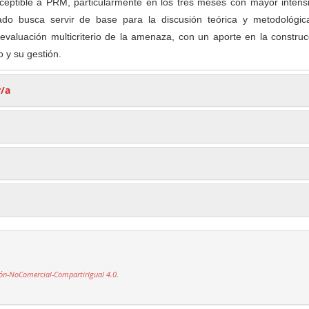
usceptible a PRM, particularmente en los tres meses con mayor inten
ltado busca servir de base para la discusión teórica y metodológic
evaluación multicriterio de la amenaza, con un aporte en la constru
 y su gestión.
r/a
ón-NoComercial-CompartirIgual 4.0
.