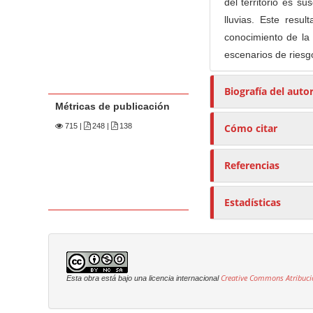
del territorio es s
lluvias. Este resu
conocimiento de la 
escenarios de riesgo
Biografía del auto
Métricas de publicación
715
|
248 |
138
Cómo citar
Referencias
Estadísticas
Creative Commons Atribuci
Esta obra está bajo una licencia internacional