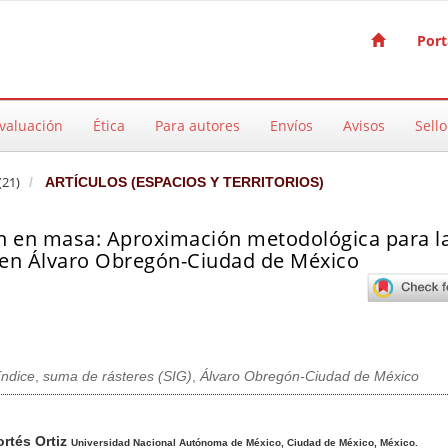
Port
valuación
Ética
Para autores
Envíos
Avisos
Sello
(21)
ARTÍCULOS (ESPACIOS Y TERRITORIOS)
ón en masa: Aproximación metodológica para l
 en Álvaro Obregón-Ciudad de México
índice
,
suma de rásteres (SIG)
,
Álvaro Obregón-Ciudad de México
pal del artículo
ortés Ortiz
Universidad Nacional Autónoma de México, Ciudad de México, México.