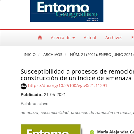
Salto rápido al contenido de la página
Navegación principal
Contenido principal
Barra lateral
Acerca de
Actual
Archivos
E
INICIO
ARCHIVOS
NÚM. 21 (2021): ENERO-JUNIO 2021 
Susceptibilidad a procesos de remoci
construcción de un índice de amenaza
https://doi.org/10.25100/eg.v0i21.11291
Publicado:
21-05-2021
Palabras clave:
amenaza
,
susceptibilidad
,
procesos de remoción en masa
,
Barra lateral del artículo
Contenido princi
A
María Alejandra C