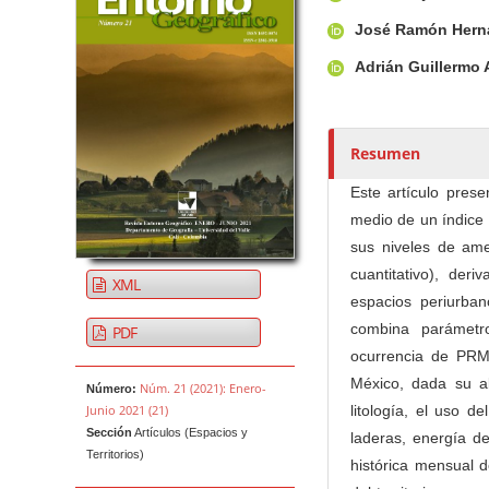
u
t
José Ramón Hern
o
Adrián Guillermo 
r
e
s
Resumen
/
a
Este artículo pres
s
medio de un índice
sus niveles de ame
cuantitativo), der
XML
espacios periurba
combina parámetr
PDF
ocurrencia de PRM,
México, dada su al
Núm. 21 (2021): Enero-
Número:
Junio 2021 (21)
litología, el uso d
Sección
Artículos (Espacios y
laderas, energía de
Territorios)
histórica mensual 