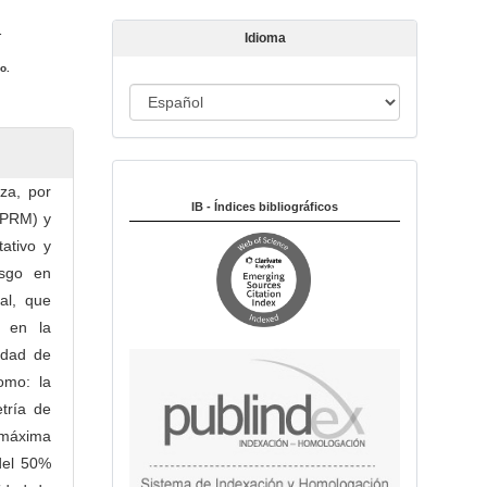
c
.
u
Idioma
l
o.
o
I
d
i
Indexado en:
o
za, por
m
IB - Índices bibliográficos
(PRM) y
a
ativo y
esgo en
al, que
s en la
udad de
omo: la
etría de
n máxima
del 50%