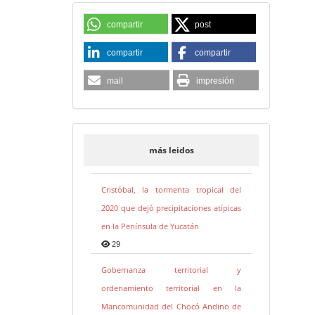
compartir
post
compartir
compartir
mail
impresión
más leidos
Cristóbal, la tormenta tropical del
2020 que dejó precipitaciones atípicas
en la Península de Yucatán
29
Gobernanza territorial y
ordenamiento territorial en la
Mancomunidad del Chocó Andino de