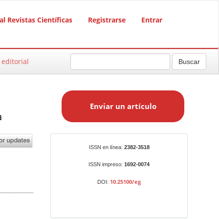
al Revistas Científicas
Registrarse
Entrar
 editorial
Buscar
E
n
Enviar un artículo
v
a
i
a
r
Identificadores
ISSN en línea:
2382-3518
u
n
ISSN impreso:
1692-0074
a
10.25100/eg
DOI:
r
t
í