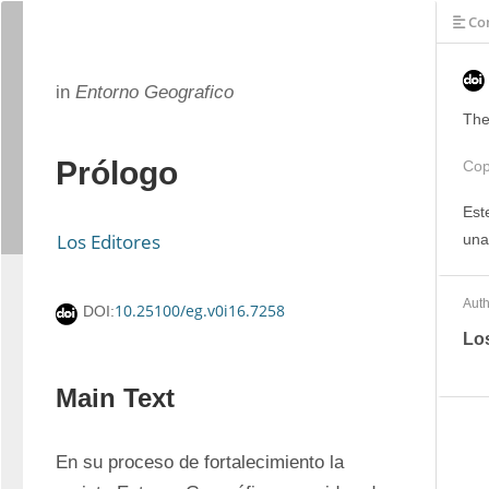
Con
in
Entorno Geografico
The
Prólogo
Cop
Est
Los Editores
una
Auth
10.25100/eg.v0i16.7258
DOI:
Lo
Main Text
En su proceso de fortalecimiento la 