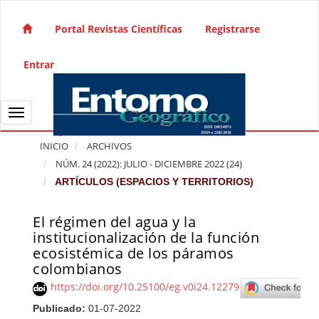
Salto rápido al contenido de la página
Navegación principal
Portal Revistas Científicas
Registrarse
Contenido principal
Barra lateral
Entrar
Toggle navigation
INICIO
ARCHIVOS
NÚM. 24 (2022): JULIO - DICIEMBRE 2022 (24)
ARTÍCULOS (ESPACIOS Y TERRITORIOS)
El régimen del agua y la
Barra lateral del artículo
institucionalización de la función
ecosistémica de los páramos
colombianos
https://doi.org/10.25100/eg.v0i24.12279
Publicado:
01-07-2022