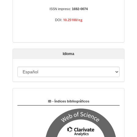
u
n
ISSN impreso:
1692-0074
a
10.25100/eg
DOI:
r
t
í
c
u
Idioma
l
o
I
d
i
Indexado en:
o
m
IB - Índices bibliográficos
a