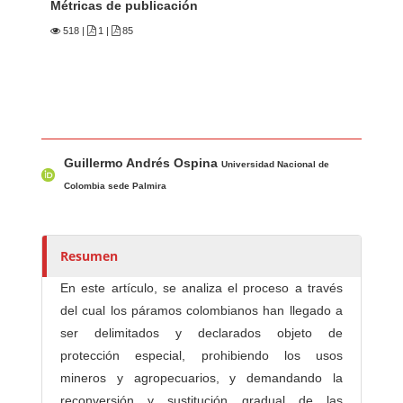
Métricas de publicación
518
|
1 |
85
Contenido principal del artículo
A
Guillermo Andrés Ospina
u
Universidad Nacional de
t
Colombia sede Palmira
o
r
e
Resumen
s
En este artículo, se analiza el proceso a través
/
del cual los páramos colombianos han llegado a
a
ser delimitados y declarados objeto de
s
protección especial, prohibiendo los usos
mineros y agropecuarios, y demandando la
reconversión y sustitución gradual de las