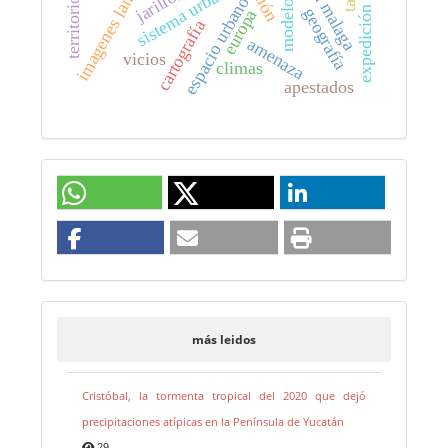
expedición botánica
bahia malaga
imagenes landsat
sistema urbano
jarillon
espacio urbano
territorio
geografía
europa
cartografía
amenaza
vicios
climas
apestados
más leidos
Cristóbal, la tormenta tropical del 2020 que dejó
precipitaciones atípicas en la Península de Yucatán
29