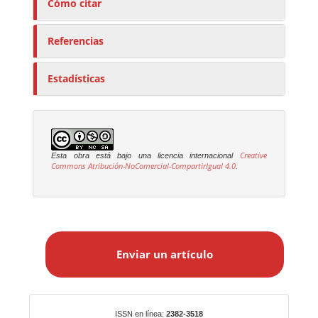
Cómo citar
Referencias
Estadísticas
Creative
Esta obra está bajo una licencia internacional
Commons Atribución-NoComercial-CompartirIgual 4.0
.
E
n
Enviar un artículo
v
i
a
r
Identificadores
ISSN en línea:
2382-3518