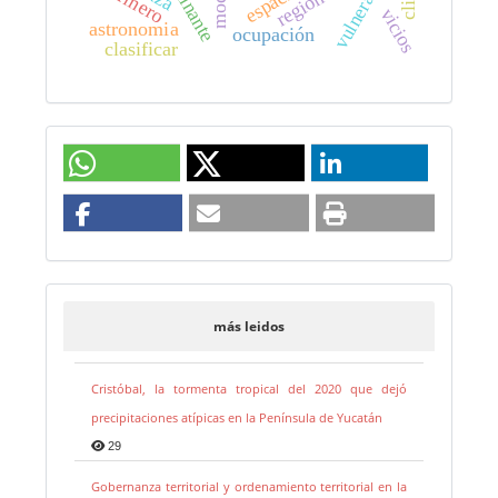
armero
región
vicios
astronomia
ocupación
clasificar
más leidos
Cristóbal, la tormenta tropical del 2020 que dejó
precipitaciones atípicas en la Península de Yucatán
29
Gobernanza territorial y ordenamiento territorial en la