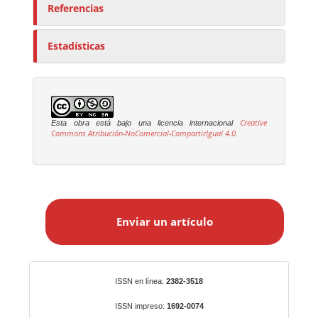
Referencias
Estadísticas
Creative
Esta obra está bajo una licencia internacional
Commons Atribución-NoComercial-CompartirIgual 4.0
.
E
n
Enviar un artículo
v
i
a
r
Identificadores
ISSN en línea:
2382-3518
u
n
ISSN impreso:
1692-0074