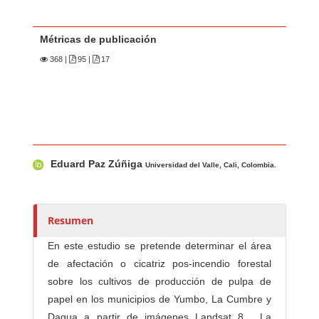
Métricas de publicación
368
|
95 |
17
Contenido principal del artículo
A
Eduard Paz Zúñiga
u
Universidad del Valle, Cali, Colombia.
t
o
r
Resumen
e
En este estudio se pretende determinar el área
s
de afectación o cicatriz pos-incendio forestal
/
sobre los cultivos de producción de pulpa de
a
papel en los municipios de Yumbo, La Cumbre y
s
Dagua a partir de imágenes Landsat 8. La