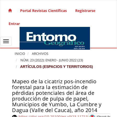
Salto rápido al contenido de la página
Navegación principal
Portal Revistas Científicas
Registrarse
Contenido principal
Barra lateral
Entrar
Toggle navigation
INICIO
ARCHIVOS
NÚM. 23 (2022): ENERO - JUNIO 2022 (23)
ARTÍCULOS (ESPACIOS Y TERRITORIOS)
Mapeo de la cicatriz pos-incendio
Barra lateral del artículo
forestal para la estimación de
pérdidas potenciales del área de
producción de pulpa de papel,
Municipios de Yumbo, La Cumbre y
Dagua (Valle del Cauca), año 2014
https://doi.org/10.25100/eg.v0i23.11713