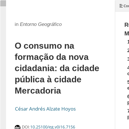
Con
in
Entorno Geográfico
R
M
O consumo na
formação da nova
cidadania: da cidade
pública à cidade
Mercadoria
César Andrés Alzate Hoyos
10.25100/eg.v0i16.7156
DOI: