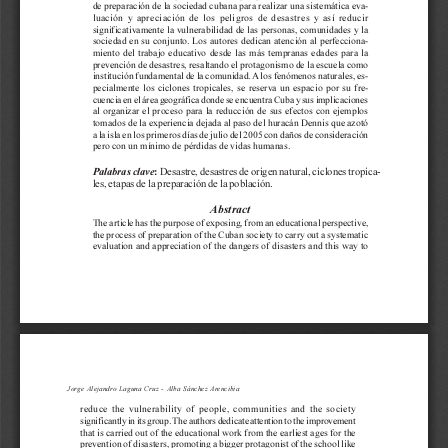
d
e
l
a
r
t
í
c
u
l
o