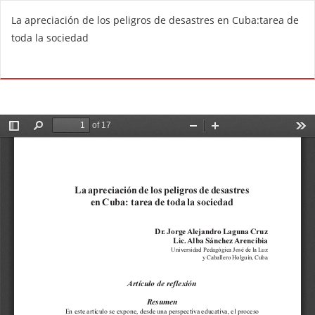
V
La apreciación de los peligros de desastres en Cuba:tarea de
o
toda la sociedad
l
v
De
D
e
e
r
s
a
c
l
a
o
r
s
g
d
a
e
r
t
P
a
D
l
F
l
e
s