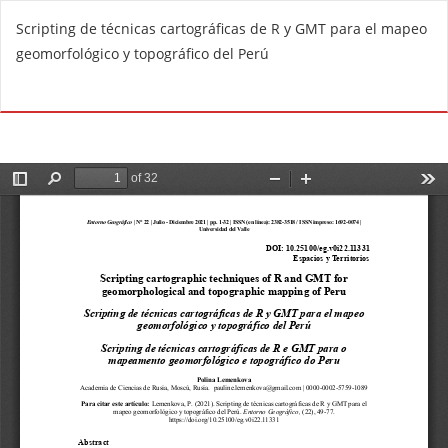
V
Scripting de técnicas cartográficas de R y GMT para el mapeo
o
geomorfológico y topográfico del Perú
l
v
De
D
e
e
r
s
a
c
l
a
o
r
s
g
d
a
e
r
t
P
a
D
l
F
l
e
s