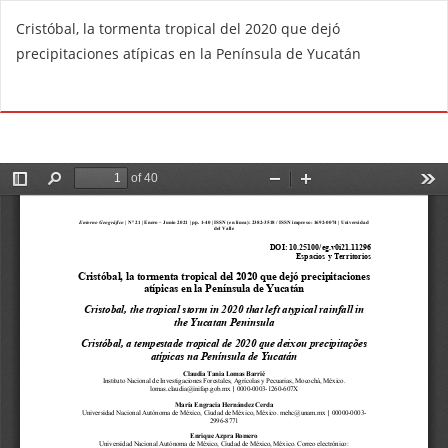
V
Cristóbal, la tormenta tropical del 2020 que dejó
o
precipitaciones atípicas en la Península de Yucatán
l
v
De
D
e
e
r
s
a
c
l
a
o
r
s
g
d
a
e
r
t
P
a
D
l
F
l
e
s