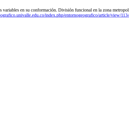
 variables en su conformación. División funcional en la zona metrop
eografico.univalle.edu.co/index.php/entornogeografico/article/view/113