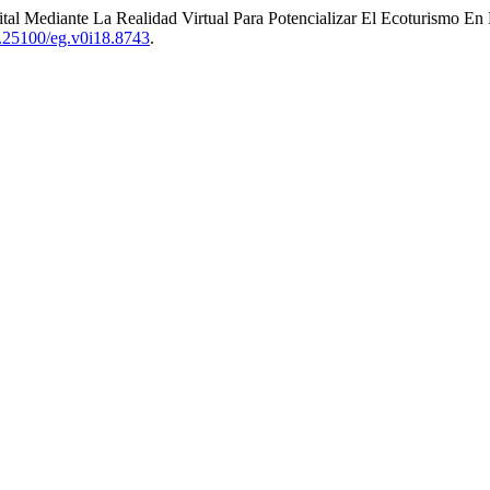
ital Mediante La Realidad Virtual Para Potencializar El Ecoturismo E
10.25100/eg.v0i18.8743
.