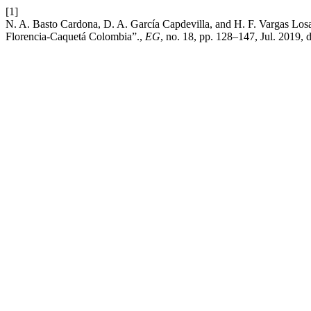
[1]
N. A. Basto Cardona, D. A. García Capdevilla, and H. F. Vargas Losada
Florencia-Caquetá Colombia”.,
EG
, no. 18, pp. 128–147, Jul. 2019, 