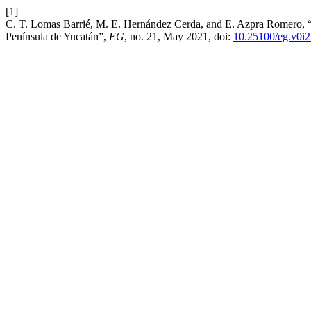
[1]
C. T. Lomas Barrié, M. E. Hernández Cerda, and E. Azpra Romero, “Cri
Península de Yucatán”,
EG
, no. 21, May 2021, doi:
10.25100/eg.v0i