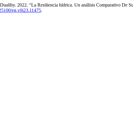
aliby. 2022. “La Resiliencia hídrica. Un análisis Comparativo De Su
0.25100/eg.v0i23.11475
.