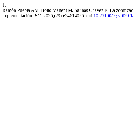
1.
Ramón Puebla AM, Bollo Manent M, Salinas Chávez E. La zonificació
implementación.
EG
. 2025;(29):e24614025. doi:
10.25100/eg.v0i29.