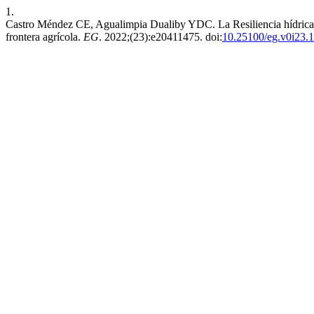
1.
Castro Méndez CE, Agualimpia Dualiby YDC. La Resiliencia hídrica. 
frontera agrícola.
EG
. 2022;(23):e20411475. doi:
10.25100/eg.v0i23.