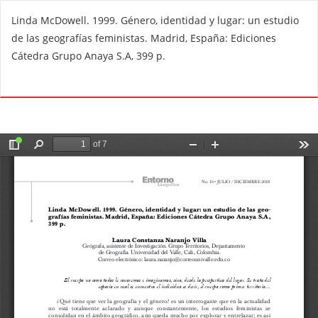
V
Linda McDowell. 1999. Género, identidad y lugar: un estudio
o
de las geografías feministas. Madrid, España: Ediciones
l
Cátedra Grupo Anaya S.A, 399 p.
v
e
De
D
r
e
a
s
l
c
o
a
s
r
d
g
e
a
t
r
a
P
l
D
l
F
e
s