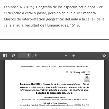
V
Espinosa, R. (2025). Geografía de los espacios cotidianos. Por
o
el derecho a estar y pasar, pero no de cualquier manera.
l
Marcos de interpretación geográfica: del aula a la calle - de la
v
calle al aula. Facultad de Humanidades. 151 p.
e
r
De
D
a
e
l
s
o
c
s
a
d
r
e
g
t
a
a
r
l
P
l
D
e
F
s