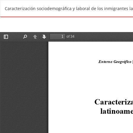
V
Caracterización sociodemográfica y laboral de los inmigrantes la
o
l
v
e
r
a
l
o
s
d
e
t
a
l
l
e
s